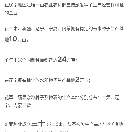
在辽宁地区是唯一由农业农村部直接颁发种子生产经营许可证
招贤纳士
的企业；
在甘肃、新疆、辽宁、宁夏、内蒙拥有稳定的玉米种子生产基
官方商城
10
地
万亩；
24
单年玉米全国制种面积曾达
万亩；
2
在辽宁拥有稳定的水稻种子生产基地
万亩；
花草、蔬果杂粮种子及种薯的生产基地分别分布在甘肃、辽
宁、内蒙三省；
三十
东亚种业成立
多年以来，从不拖欠生产基地与农户制种