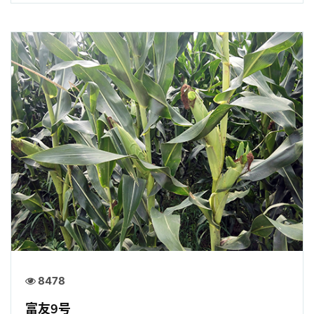
8478
富友9号