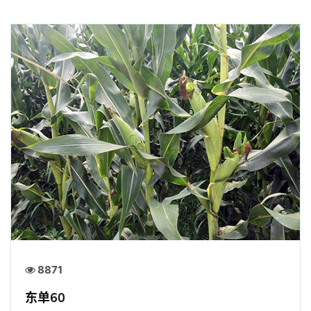
8871
东单60