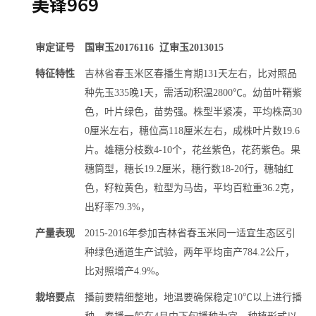
美锋969
审定证号
国审玉20176116 辽审玉2013015
特征特性
吉林省春玉米区春播生育期131天左右，比对照品
种先玉335晚1天，需活动积温2800℃。幼苗叶鞘紫
色，叶片绿色，苗势强。株型半紧凑，平均株高30
0厘米左右，穗位高118厘米左右，成株叶片数19.6
片。雄穗分枝数4-10个，花丝紫色，花药紫色。果
穗筒型，穗长19.2厘米，穗行数18-20行，穗轴红
色，籽粒黄色，粒型为马齿，平均百粒重36.2克，
出籽率79.3%，
产量表现
2015-2016年参加吉林省春玉米同一适宜生态区引
种绿色通道生产试验，两年平均亩产784.2公斤，
比对照增产4.9%。
栽培要点
播前要精细整地，地温要确保稳定10℃以上进行播