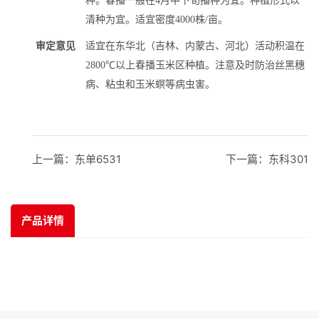
种。春播一般在4月中下旬播种为宜。种植形式以
清种为宜。适宜密度4000株/亩。
审定意见
适宜
在东华北（吉林、内蒙古、河北）活动积温在
2800℃以上春播玉米区种植。注意及时防治丝黑穗
病、粘虫和玉米螟等病虫害。
上一篇：
东单6531
下一篇：
东科301
产品详情