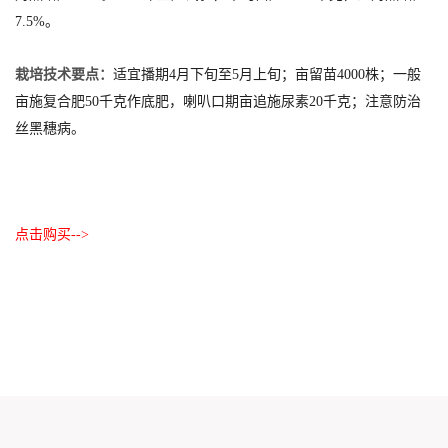
7.5%。
栽培技术要点：
适宜播期4月下旬至5月上旬；亩留苗4000株；一般
亩施复合肥50千克作底肥，喇叭口期亩追施尿素20千克；注意防治
丝黑穗病。
点击购买-->