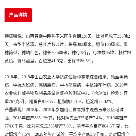
产品详情
特征特性：
山西春播中晚熟玉米区生育期130天，比对照先玉335晚2
天。株型半紧凑，总叶片数21片，株高303厘米，穗位108厘米。果
穗筒型，穗轴红色，穗长20.5厘米，穗行18行，行粒数35粒，籽粒橙
黄色、偏马齿型，百粒重41.0克，出籽率86.5%。
2018年、2019年山西农业大学抗病性接种鉴定综合结果：感丝黑穗
病，中抗大斑病，感穗腐病，中抗茎腐病，中抗矮花叶病。2020年
农业农村部谷物及制品质量监督检验测试中心（哈尔滨）检测：容
重767克/升，粗蛋白9.50%，粗脂肪3.51%，粗淀粉75.32%。
产量表现：
2018年、2019年参加山西省春播中晚熟玉米区区域试
验，2018年亩产835.1千克，比对照先玉335增产7.4%；2019年亩产
774.0千克，比对照先玉335增产7.6%；两年平均亩产804.6千克，比
对照增产7.5%。2020年生产试验，平均亩产863.9千克，比对照增产