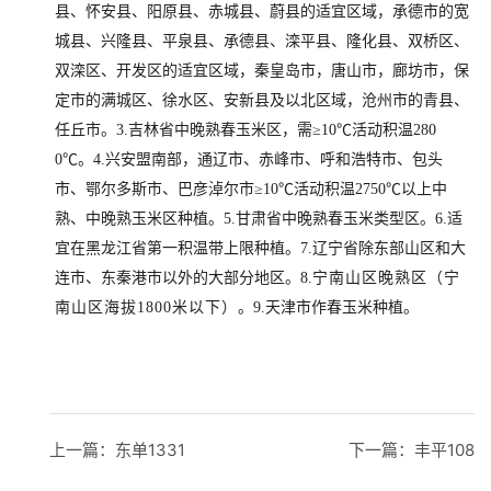
县、怀安县、阳原县、赤城县、蔚县的适宜区域，承德市的宽
城县、兴隆县、平泉县、承德县、滦平县、隆化县、双桥区、
双滦区、开发区的适宜区域，秦皇岛市，唐山市，廊坊市，保
定市的满城区、徐水区、安新县及以北区域，沧州市的青县、
任丘市。3.
吉林省中晚熟春玉米区，需≥10℃活动积温280
0℃。4.兴安盟南部，通辽市、赤峰市、呼和浩特市、包头
市、鄂尔多斯市、巴彦淖尔市≥10℃活动积温2750℃以上中
熟、中晚熟玉米区种植。5.甘肃省中晚熟春玉米类型区。6.适
宜在黑龙江省第一积温带上限种植。7.辽宁省除东部山区和大
连市、东秦港市以外的大部分地区。8.
宁南山区晚熟区（宁
南山区海拔1800米以下）
。9.
天津市作春玉米种植。
上一篇：
东单1331
下一篇：
丰平108