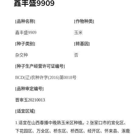
鑫丰盛9909
[品种名称]
[作物种类]
鑫丰盛9909
玉米
[种子类别]
[转基因]
杂交种
否
[种子生产经营许可证编号]
BCD(辽)农种许字(2016)第0018号
[品种审定编号]
晋审玉20210013
[适宜区域]
1.适宜在山西春播中晚熟玉米区种植。2.张家口市的宣化区、
下花园区、万全区、桥东区、桥西区、经开区、怀来县、涿鹿