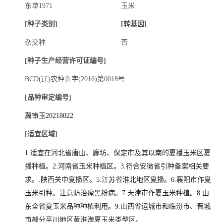
东单1971
玉米
招贤纳士
[种子类别]
[转基因]
杂交种
否
官方商城
[种子生产经营许可证编号]
BCD(辽)农种许字(2016)第0018号
[品种审定编号]
冀审玉20218022
[适宜区域]
1.适宜在河北省唐山、廊坊、保定市及其以南的夏播玉米区夏
播种植。2.
河南省玉米种植区。3.
符合安徽省引种备案相关要
求。.
陕西关中夏播区。5.
江苏省淮北地区夏播。6.
襄阳市作夏
玉米引种。注意防治瘤黑粉病。7.
天津市作夏玉米种植。8.
山
东全省夏玉米品种种植利用。9.
山西省运城市和临汾市、晋城
市部分平川地区
黄淮海夏玉米类型区。