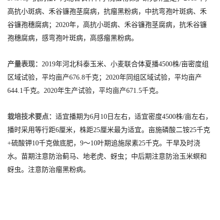
高抗小斑病、禾谷镰孢茎腐病，抗瘤黑粉病，中抗弯孢叶斑病、禾
谷镰孢穗腐病；2020年，高抗小斑病、禾谷镰孢茎腐病，抗禾谷镰
孢穗腐病，感弯孢叶斑病，高感瘤黑粉病。
产量表现：
2019年河北科泰玉米、小麦联合体夏播4500株/亩密度组
区域试验，平均亩产676.8千克；2020年同组区域试验，平均亩产
644.1千克。2020年生产试验，平均亩产671.5千克。
栽培技术要点：
适宜播期为6月10日左右，适宜密度4500株/亩左右，
播时采用等行距6厘米，株距25厘米最为适宜。亩施磷酸二铵25千克
+硫酸钾10千克做底肥，9～10叶期追施尿素25千克。干旱及时浇
水。苗期注意防治蓟马、地老虎、蚜虫；中后期注意防治玉米螟和
蚜虫。注意防治瘤黑粉病。