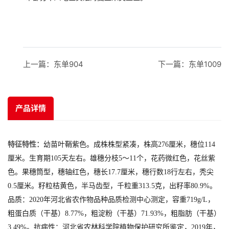
上一篇：
东单904
下一篇：
东单1009
产品详情
特征特性：
幼苗叶鞘紫色。成株株型紧凑，株高276厘米，穗位114
厘米。生育期105天左右。雄穗分枝5～11个，花药微红色，花丝紫
色。果穗筒型，穗轴红色，穗长17.7厘米，穗行数18行左右，秃尖
0.5厘米。籽粒桔黄色，半马齿型，千粒重313.5克，出籽率80.9%。
品质：2020年河北省农作物品种品质检测中心测定，容重719g/L，
粗蛋白质（干基）8.77%，粗淀粉（干基）71.93%，粗脂肪（干基）
3.49%。抗病性：河北省农林科学院植物保护研究所鉴定，2019年，