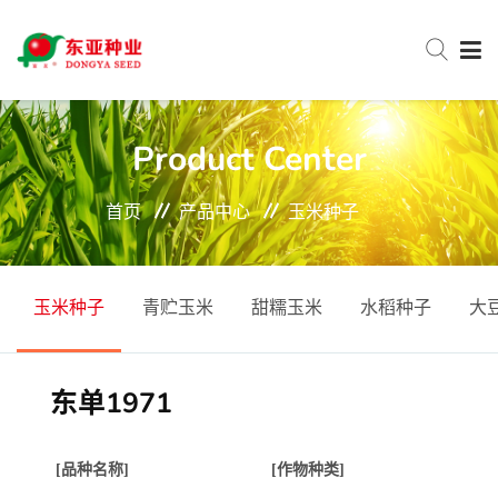
网站首页
Product Center
首页
产品中心
玉米种子
关于东亚
新闻中心
玉米种子
青贮玉米
甜糯玉米
水稻种子
大
产品中心
东单1971
服务与支持
[品种名称]
[作物种类]