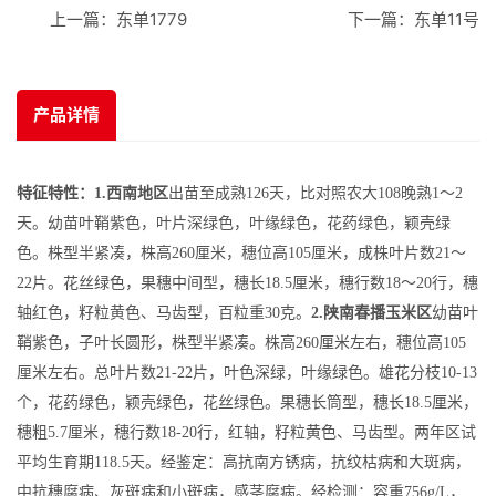
上一篇：
东单1779
下一篇：
东单11号
产品详情
特征特性：1.
西南地区
出苗至成熟126天，比对照农大108晚熟1～2
天。幼苗叶鞘紫色，叶片深绿色，叶缘绿色，花药绿色，颖壳绿
色。株型半紧凑，株高260厘米，穗位高105厘米，成株叶片数21～
22片。花丝绿色，果穗中间型，穗长18.5厘米，穗行数18～20行，穗
轴红色，籽粒黄色、马齿型，百粒重30克。
2.陕南春播玉米区
幼苗叶
鞘紫色，子叶长圆形，株型半紧凑。株高260厘米左右，穗位高105
厘米左右。总叶片数21-22片，叶色深绿，叶缘绿色。雄花分枝10-13
个，花药绿色，颖壳绿色，花丝绿色。果穗长筒型，穗长18.5厘米，
穗粗5.7厘米，穗行数18-20行，红轴，籽粒黄色、马齿型。两年区试
平均生育期118.5天。经鉴定：高抗南方锈病，抗纹枯病和大斑病，
中抗穗腐病、灰斑病和小斑病，感茎腐病。经检测：容重756g/L，