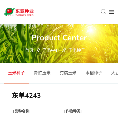
网站首页
Product Center
首页
产品中心
玉米种子
关于东亚
新闻中心
玉米种子
青贮玉米
甜糯玉米
水稻种子
大
产品中心
东单4243
服务与支持
[品种名称]
[作物种类]