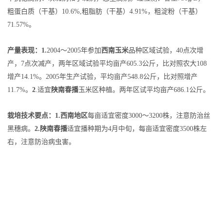
粗蛋白质（干基）10.6%,粗脂肪（干基）4.91%，粗淀粉（干基）
71.57%。
产量表现：1.
2004～2005年参加
西南玉米
品种区域试验，40点次增
产，7点次减产，两年区域试验平均亩产605.3公斤，比对照农大108
增产14.1%。2005年生产试验，平均亩产548.8公斤，比对照增产
11.7%。
2
.适宜
陕南春播
玉米区种植。两年区试平均亩产686.1公斤。
栽培技术要点：1.
西南地区
每亩适宜密度3000～3200株，注意防治丝
黑穗病。
2.陕南春播
适宜播种期为4月中旬，每亩适宜密度3500株左
右，注意防治病虫害。