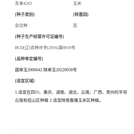
东单4243
玉米
招贤纳士
[种子类别]
[转基因]
杂交种
否
官方商城
[种子生产经营许可证编号]
BCD(辽)农种许字(2016)第0018号
[品种审定编号]
国审玉2006042 陕审玉20220058号
[适宜区域]
1.适宜在四川、重庆、湖南、湖北、云南、广西、贵州的平坝
丘陵和低山区种植 2.
适宜陕南春播玉米区种植。