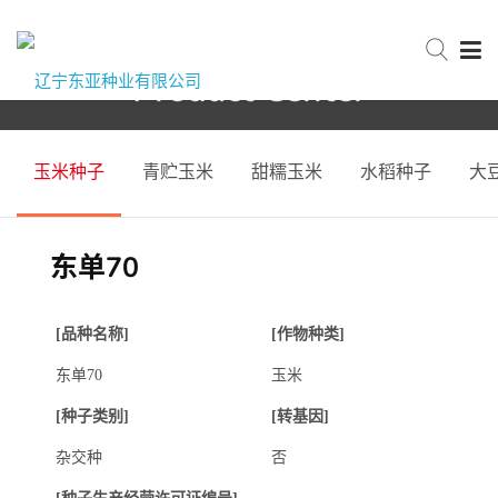
Product Center
网站首页
首页
产品中心
玉米种子
玉米种子
青贮玉米
甜糯玉米
水稻种子
大
关于东亚
东单70
新闻中心
[品种名称]
[作物种类]
产品中心
东单70
玉米
[种子类别]
[转基因]
服务与支持
杂交种
否