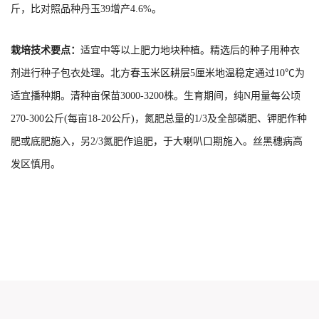
斤，比对照品种丹玉39增产4.6%。
栽培技术要点：
适宜中等以上肥力地块种植。精选后的种子用种衣
剂进行种子包衣处理。北方春玉米区耕层5厘米地温稳定通过10℃为
适宜播种期。清种亩保苗3000-3200株。生育期间，纯N用量每公顷
270-300公斤(每亩18-20公斤)，氮肥总量的1/3及全部磷肥、钾肥作种
肥或底肥施入，另2/3氮肥作追肥，于大喇叭口期施入。丝黑穗病高
发区慎用。