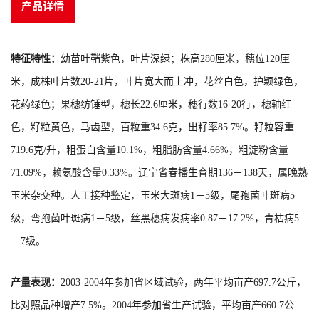
产品详情
特征特性：
幼苗叶鞘紫色，叶片深绿；株高280厘米，穗位120厘
米，成株叶片数20-21片，叶片宽大而上冲，花丝白色，护颖绿色，
花药绿色；果穗纺锤型，穗长22.6厘米，穗行数16-20行，穗轴红
色，籽粒黄色，马齿型，百粒重34.6克，出籽率85.7%。
籽粒容重
719.6克/升，粗蛋白含量10.1%，粗脂肪含量4.66%，粗淀粉含量
71.09%，赖氨酸含量0.33%。
辽宁省春播生育期136－138天，属晚熟
玉米杂交种。
人工接种鉴定，玉米大斑病1－5级，尾孢菌叶斑病5
级，弯孢菌叶斑病1－5级，丝黑穗病发病率0.87－17.2%，青枯病5
－7级。
产量表现：
2003-2004年参加省区域试验，两年平均亩产697.7公斤，
比对照品种增产7.5%。2004年参加省生产试验，平均亩产660.7公