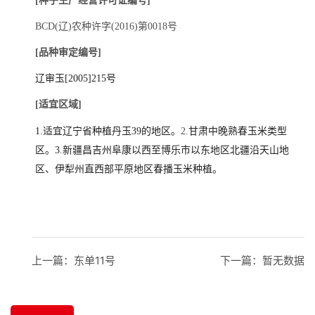
[种子生产经营许可证编号]
招贤纳士
BCD(辽)农种许字(2016)第0018号
[品种审定编号]
官方商城
辽审玉[2005]215号
[适宜区域]
1.适宜辽宁省种植丹玉39的地区。
2.
甘肃中晚熟春玉米类型
区。3.
新疆昌吉州阜康以西至博乐市以东地区北疆沿天山地
区、伊犁州直西部平原地区春播玉米种植。
上一篇：
东单11号
下一篇：
暂无数据